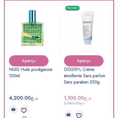
PROMO
Aperçu
Aperçu
NUXE Huile prodigieuse
DEXERYL Crème
100ml
émolliente Sans parfum
Sans paraben 250g
4,200.00
د.ج
1,100.00
د.ج
2,950.00
د.ج