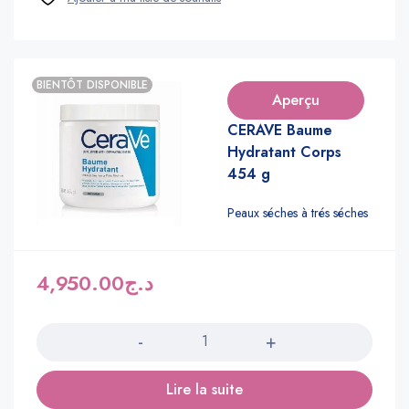
BIENTÔT DISPONIBLE
Aperçu
CERAVE Baume
Hydratant Corps
454 g
Peaux séches à trés séches
4,950.00
د.ج
Quantité
Lire la suite