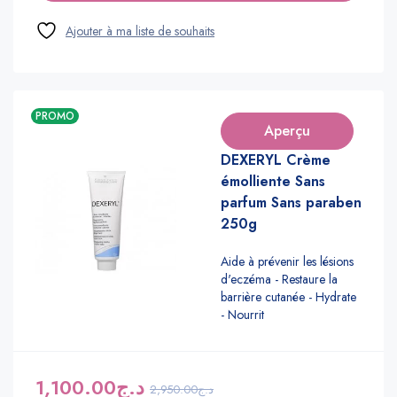
PROMO
Aperçu
DEXERYL Crème
émolliente Sans
parfum Sans paraben
250g
Aide à prévenir les lésions
d'eczéma - Restaure la
barrière cutanée - Hydrate
- Nourrit
1,100.00
د.ج
2,950.00
د.ج