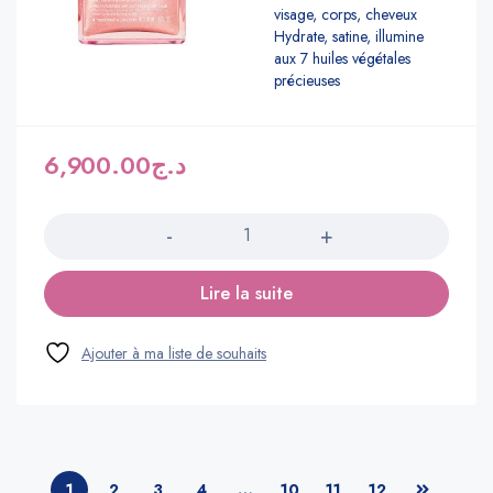
visage, corps, cheveux
Hydrate, satine, illumine
aux 7 huiles végétales
précieuses
6,900.00
د.ج
Quantité
Lire la suite
1
2
3
4
…
10
11
12