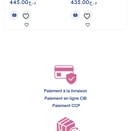
445.00
د.ج
435.00
د.ج